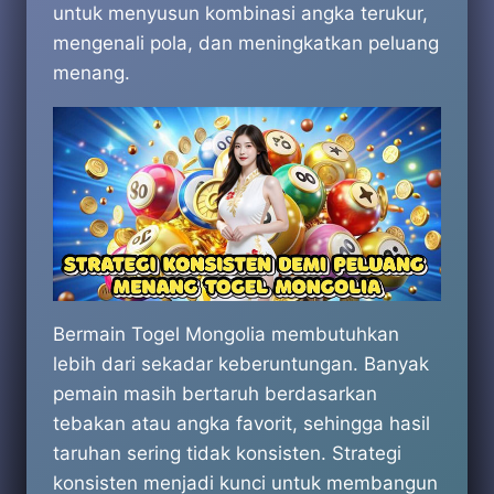
untuk menyusun kombinasi angka terukur,
mengenali pola, dan meningkatkan peluang
menang.
Bermain Togel Mongolia membutuhkan
lebih dari sekadar keberuntungan. Banyak
pemain masih bertaruh berdasarkan
tebakan atau angka favorit, sehingga hasil
taruhan sering tidak konsisten. Strategi
konsisten menjadi kunci untuk membangun