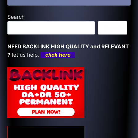
Search
Search
NEED BACKLINK HIGH QUALITY and RELEVANT
?
let us help.
click here