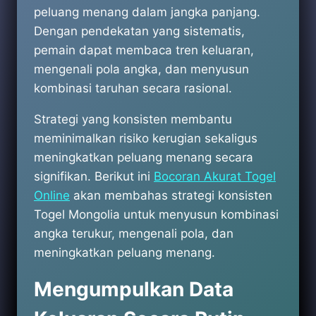
peluang menang dalam jangka panjang.
Dengan pendekatan yang sistematis,
pemain dapat membaca tren keluaran,
mengenali pola angka, dan menyusun
kombinasi taruhan secara rasional.
Strategi yang konsisten membantu
meminimalkan risiko kerugian sekaligus
meningkatkan peluang menang secara
signifikan. Berikut ini
Bocoran Akurat Togel
Online
akan membahas strategi konsisten
Togel Mongolia untuk menyusun kombinasi
angka terukur, mengenali pola, dan
meningkatkan peluang menang.
Mengumpulkan Data