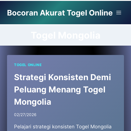
Skip
Bocoran Akurat Togel Online
to
content
Togel Mongolia
TOGEL ONLINE
Strategi Konsisten Demi
Peluang Menang Togel
Mongolia
02/27/2026
Pelajari strategi konsisten Togel Mongolia