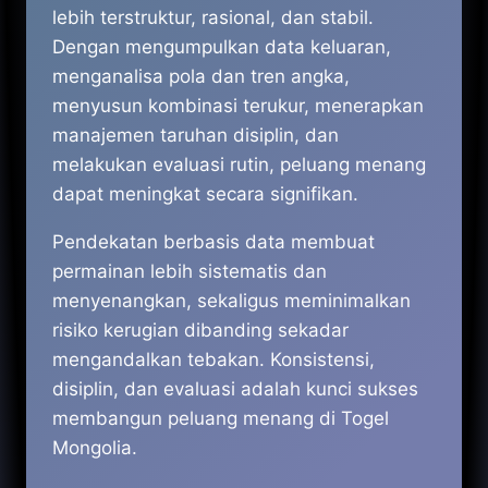
lebih terstruktur, rasional, dan stabil.
Dengan mengumpulkan data keluaran,
menganalisa pola dan tren angka,
menyusun kombinasi terukur, menerapkan
manajemen taruhan disiplin, dan
melakukan evaluasi rutin, peluang menang
dapat meningkat secara signifikan.
Pendekatan berbasis data membuat
permainan lebih sistematis dan
menyenangkan, sekaligus meminimalkan
risiko kerugian dibanding sekadar
mengandalkan tebakan. Konsistensi,
disiplin, dan evaluasi adalah kunci sukses
membangun peluang menang di Togel
Mongolia.