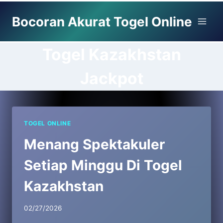
Skip
Bocoran Akurat Togel Online
to
content
Togel Kazakhstan
Jackpot
TOGEL ONLINE
Menang Spektakuler
Setiap Minggu Di Togel
Kazakhstan
02/27/2026