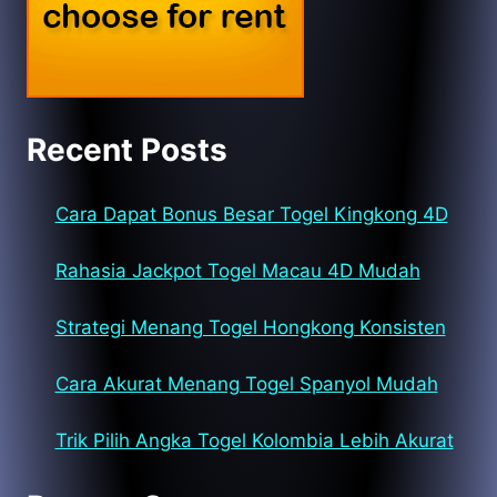
Recent Posts
Cara Dapat Bonus Besar Togel Kingkong 4D
Rahasia Jackpot Togel Macau 4D Mudah
Strategi Menang Togel Hongkong Konsisten
Cara Akurat Menang Togel Spanyol Mudah
Trik Pilih Angka Togel Kolombia Lebih Akurat