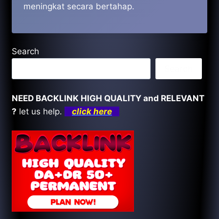
meningkat secara bertahap.
Search
Search
NEED BACKLINK HIGH QUALITY and RELEVANT
?
let us help.
click here