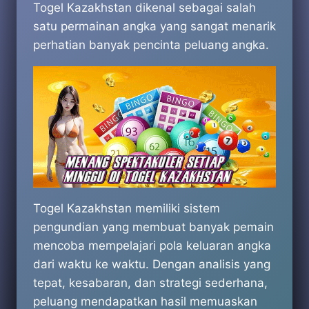
Togel Kazakhstan dikenal sebagai salah
satu permainan angka yang sangat menarik
perhatian banyak pencinta peluang angka.
Togel Kazakhstan memiliki sistem
pengundian yang membuat banyak pemain
mencoba mempelajari pola keluaran angka
dari waktu ke waktu. Dengan analisis yang
tepat, kesabaran, dan strategi sederhana,
peluang mendapatkan hasil memuaskan