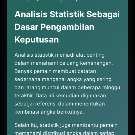
Analisis Statistik Sebagai
Dasar Pengambilan
Keputusan
Analisis statistik menjadi alat penting
dalam memahami peluang kemenangan.
Banyak pemain membuat catatan
sederhana mengenai angka yang sering
dan jarang muncul dalam beberapa minggu
terakhir. Data ini kemudian digunakan
sebagai referensi dalam menentukan
kombinasi angka berikutnya.
Selain itu, statistik juga membantu pemain
memahami distribusi angka dalam setiap