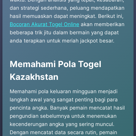
dan strategi sederhana, peluang mendapatkan
hasil memuaskan dapat meningkat. Berikut ini,
Bocoran Akurat Togel Online
akan memberikan
beberapa trik jitu dalam bermain yang dapat
anda terapkan untuk meriah jackpot besar.
Memahami Pola Togel
Kazakhstan
Memahami pola keluaran mingguan menjadi
langkah awal yang sangat penting bagi para
pencinta angka. Banyak pemain mencatat hasil
pengundian sebelumnya untuk menemukan
kecenderungan angka yang sering muncul.
Dengan mencatat data secara rutin, pemain