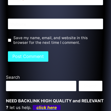
Email
*
Website
Save my name, email, and website in this
browser for the next time I comment.
Search
Search
NEED BACKLINK HIGH QUALITY and RELEVANT
?
let us help.
click here