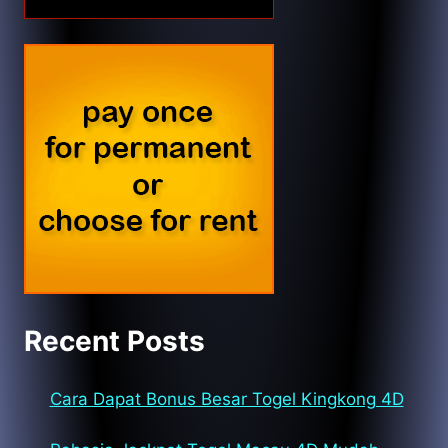
Recent Posts
Cara Dapat Bonus Besar Togel Kingkong 4D