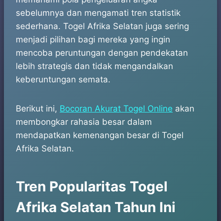
sebelumnya dan mengamati tren statistik
sederhana. Togel Afrika Selatan juga sering
menjadi pilihan bagi mereka yang ingin
mencoba peruntungan dengan pendekatan
lebih strategis dan tidak mengandalkan
keberuntungan semata.
Berikut ini,
Bocoran Akurat Togel Online
akan
membongkar rahasia besar dalam
mendapatkan kemenangan besar di Togel
Afrika Selatan.
Tren Popularitas Togel
Afrika Selatan Tahun Ini