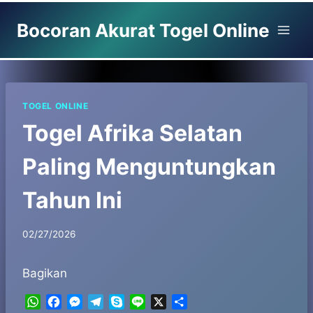
Skip
Bocoran Akurat Togel Online
to
content
TOGEL ONLINE
Togel Afrika Selatan
Paling Menguntungkan
Tahun Ini
02/27/2026
Bagikan
W
F
M
T
S
L
X
S