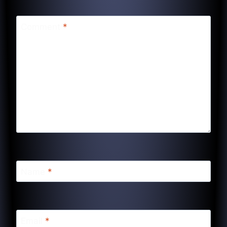
Comment
*
Name
*
Email
*