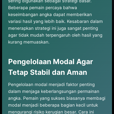
sering digunakan sebagai strategi dasar.
Beberapa pemain percaya bahwa
keseimbangan angka dapat memberikan
variasi hasil yang lebih baik. Kesabaran dalam
menerapkan strategi ini juga sangat penting
agar tidak mudah terpengaruh oleh hasil yang
kurang memuaskan.
Pengelolaan Modal Agar
Tetap Stabil dan Aman
Pengelolaan modal menjadi faktor penting
dalam menjaga keberlangsungan permainan
angka. Pemain yang sukses biasanya membagi
modal menjadi beberapa bagian kecil untuk
mengurangi risiko kerugian besar. Cara ini