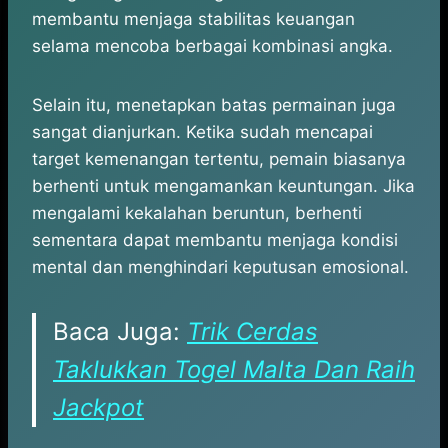
membantu menjaga stabilitas keuangan
selama mencoba berbagai kombinasi angka.
Selain itu, menetapkan batas permainan juga
sangat dianjurkan. Ketika sudah mencapai
target kemenangan tertentu, pemain biasanya
berhenti untuk mengamankan keuntungan. Jika
mengalami kekalahan beruntun, berhenti
sementara dapat membantu menjaga kondisi
mental dan menghindari keputusan emosional.
Baca Juga:
Trik Cerdas
Taklukkan Togel Malta Dan Raih
Jackpot