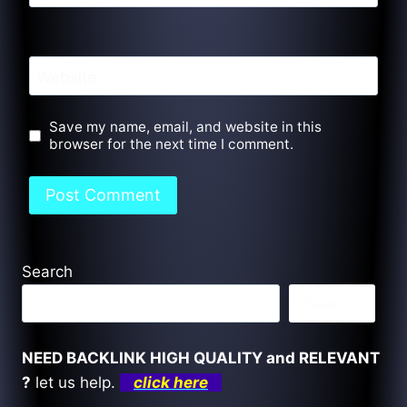
Website
Save my name, email, and website in this
browser for the next time I comment.
Search
Search
NEED BACKLINK HIGH QUALITY and RELEVANT
?
let us help.
click here