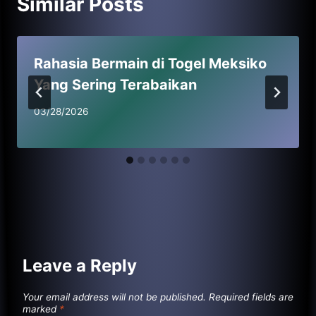
Similar Posts
Rahasia Bermain di Togel Meksiko
Yang Sering Terabaikan
03/28/2026
Leave a Reply
Your email address will not be published.
Required fields are
marked
*