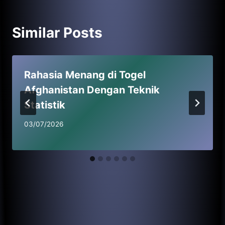
Similar Posts
Rahasia Menang di Togel
Afghanistan Dengan Teknik
Statistik
03/07/2026