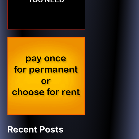
Recent Posts