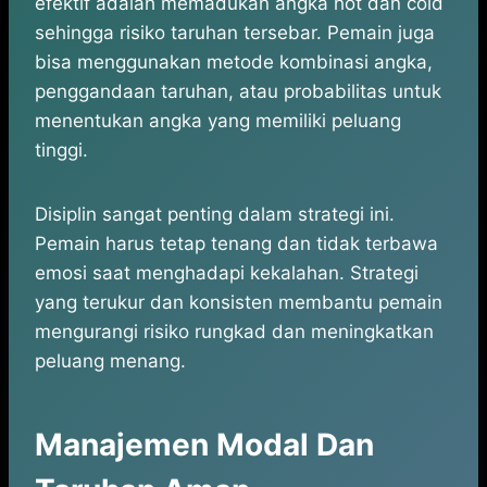
efektif adalah memadukan angka hot dan cold
sehingga risiko taruhan tersebar. Pemain juga
bisa menggunakan metode kombinasi angka,
penggandaan taruhan, atau probabilitas untuk
menentukan angka yang memiliki peluang
tinggi.
Disiplin sangat penting dalam strategi ini.
Pemain harus tetap tenang dan tidak terbawa
emosi saat menghadapi kekalahan. Strategi
yang terukur dan konsisten membantu pemain
mengurangi risiko rungkad dan meningkatkan
peluang menang.
Manajemen Modal Dan