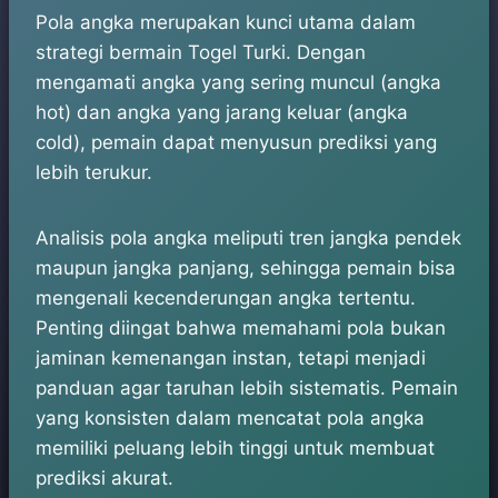
Pola angka merupakan kunci utama dalam
strategi bermain Togel Turki. Dengan
mengamati angka yang sering muncul (angka
hot) dan angka yang jarang keluar (angka
cold), pemain dapat menyusun prediksi yang
lebih terukur.
Analisis pola angka meliputi tren jangka pendek
maupun jangka panjang, sehingga pemain bisa
mengenali kecenderungan angka tertentu.
Penting diingat bahwa memahami pola bukan
jaminan kemenangan instan, tetapi menjadi
panduan agar taruhan lebih sistematis. Pemain
yang konsisten dalam mencatat pola angka
memiliki peluang lebih tinggi untuk membuat
prediksi akurat.