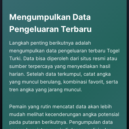
Mengumpulkan Data
Pengeluaran Terbaru
Langkah penting berikutnya adalah
mengumpulkan data pengeluaran terbaru Togel
Turki. Data bisa diperoleh dari situs resmi atau
sumber terpercaya yang menyediakan hasil
harian. Setelah data terkumpul, catat angka
yang muncul berulang, kombinasi favorit, serta
tren angka yang jarang muncul.
Pemain yang rutin mencatat data akan lebih
mudah melihat kecenderungan angka potensial
pada putaran berikutnya. Pengumpulan data