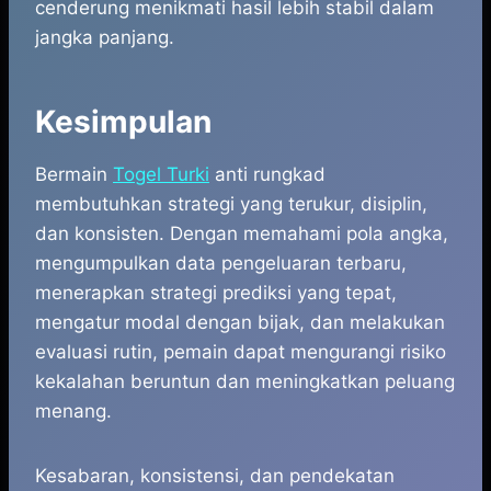
cenderung menikmati hasil lebih stabil dalam
jangka panjang.
Kesimpulan
Bermain
Togel Turki
anti rungkad
membutuhkan strategi yang terukur, disiplin,
dan konsisten. Dengan memahami pola angka,
mengumpulkan data pengeluaran terbaru,
menerapkan strategi prediksi yang tepat,
mengatur modal dengan bijak, dan melakukan
evaluasi rutin, pemain dapat mengurangi risiko
kekalahan beruntun dan meningkatkan peluang
menang.
Kesabaran, konsistensi, dan pendekatan