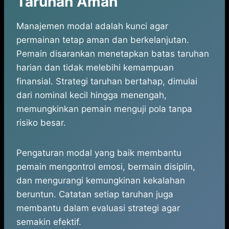
Taruhan Aman
Manajemen modal adalah kunci agar
permainan tetap aman dan berkelanjutan.
Pemain disarankan menetapkan batas taruhan
harian dan tidak melebihi kemampuan
finansial. Strategi taruhan bertahap, dimulai
dari nominal kecil hingga menengah,
memungkinkan pemain menguji pola tanpa
risiko besar.
Pengaturan modal yang baik membantu
pemain mengontrol emosi, bermain disiplin,
dan mengurangi kemungkinan kekalahan
beruntun. Catatan setiap taruhan juga
membantu dalam evaluasi strategi agar
semakin efektif.