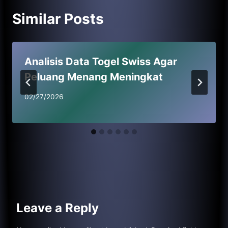
Similar Posts
Analisis Data Togel Swiss Agar
Peluang Menang Meningkat
02/27/2026
Leave a Reply