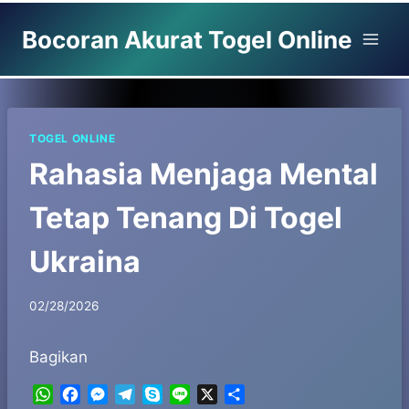
Skip
Bocoran Akurat Togel Online
to
content
TOGEL ONLINE
Rahasia Menjaga Mental
Tetap Tenang Di Togel
Ukraina
02/28/2026
Bagikan
W
F
M
T
S
L
X
S