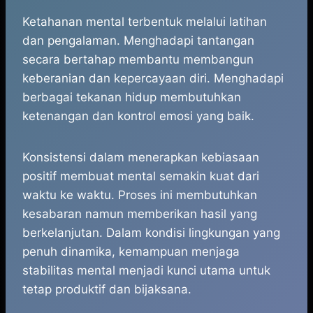
Ketahanan mental terbentuk melalui latihan
dan pengalaman. Menghadapi tantangan
secara bertahap membantu membangun
keberanian dan kepercayaan diri. Menghadapi
berbagai tekanan hidup membutuhkan
ketenangan dan kontrol emosi yang baik.
Konsistensi dalam menerapkan kebiasaan
positif membuat mental semakin kuat dari
waktu ke waktu. Proses ini membutuhkan
kesabaran namun memberikan hasil yang
berkelanjutan. Dalam kondisi lingkungan yang
penuh dinamika, kemampuan menjaga
stabilitas mental menjadi kunci utama untuk
tetap produktif dan bijaksana.