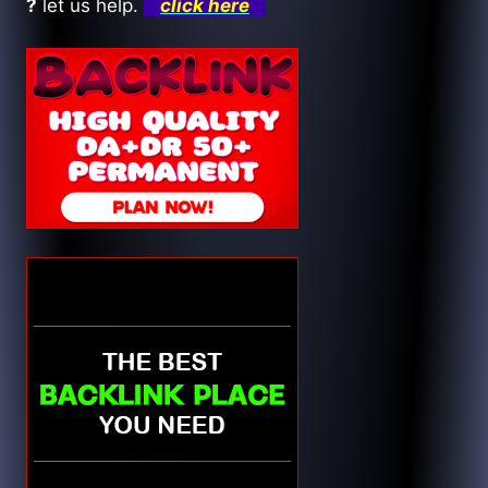
?
let us help.
click here