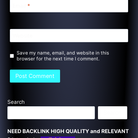
Email
*
Website
Save my name, email, and website in this
browser for the next time I comment.
Search
Search
NEED BACKLINK HIGH QUALITY and RELEVANT